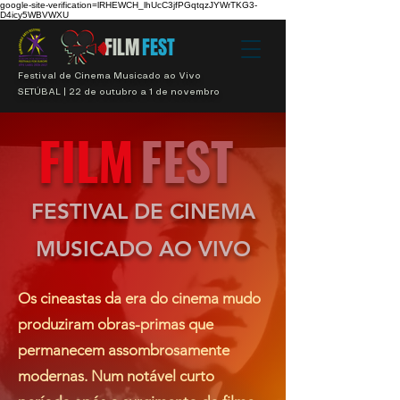
google-site-verification=lRHEWCH_lhUcC3jfPGqtqzJYWrTKG3-
D4icy5WBVWXU
FILM
FEST
Festival de Cinema Musicado ao Vivo
SETÚBAL | 22 de outubro a 1 de novembro
FILM
FEST
FESTIVAL DE CINEMA
MUSICADO AO VIVO
Os cineastas da era do cinema mudo
produziram obras-primas que
permanecem assombrosamente
modernas. Num notável curto