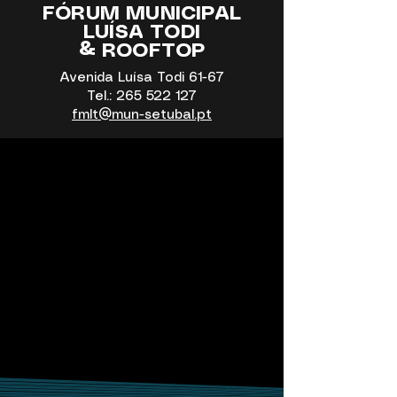
FÓRUM MUNICIPAL
LUÍSA TODI
& ROOFTOP
Avenida Luísa Todi 61-67
Tel.:
265 522 127
fmlt@mun-setubal.pt