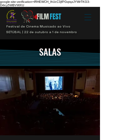
google-site-verification=lRHEWCH_lhUcC3jfPGqtqzJYWrTKG3-
D4icy5WBVWXU
FILM
FEST
Festival de Cinema Musicado ao Vivo
SETÚBAL | 22 de outubro a 1 de novembro
SALAS